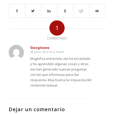
1
COMENTARIO
Googleseo
28 junio, 2013 en 2:34 pm
Dice:
Magnifica entrevista, me ha encantado
y he aprendido algunas cosas y otras
me han generado nuevas preguntar
con las que informase para dar
respuesta. Muy buena la respuesta del
contenido textual.
Dejar un comentario