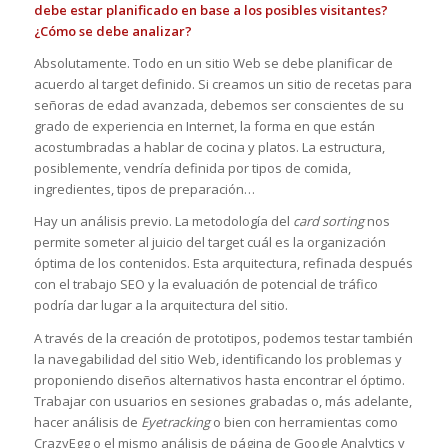
debe estar planificado en base a los posibles visitantes?
¿Cómo se debe analizar?
Absolutamente. Todo en un sitio Web se debe planificar de
acuerdo al target definido. Si creamos un sitio de recetas para
señoras de edad avanzada, debemos ser conscientes de su
grado de experiencia en Internet, la forma en que están
acostumbradas a hablar de cocina y platos. La estructura,
posiblemente, vendría definida por tipos de comida,
ingredientes, tipos de preparación…
Hay un análisis previo. La metodología del
card sorting
nos
permite someter al juicio del target cuál es la organización
óptima de los contenidos. Esta arquitectura, refinada después
con el trabajo SEO y la evaluación de potencial de tráfico
podría dar lugar a la arquitectura del sitio.
A través de la creación de prototipos, podemos testar también
la navegabilidad del sitio Web, identificando los problemas y
proponiendo diseños alternativos hasta encontrar el óptimo.
Trabajar con usuarios en sesiones grabadas o, más adelante,
hacer análisis de
Eyetracking
o bien con herramientas como
CrazyEgg o el mismo análisis de página de Google Analytics y