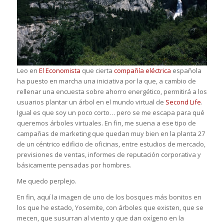
Leo en
El Economista
que cierta
compañía eléctrica
española
ha puesto en marcha una iniciativa por la que, a cambio de
rellenar una encuesta sobre ahorro energético, permitirá a los
usuarios plantar un árbol en el mundo virtual de
Second Life
.
Igual es que soy un poco corto… pero se me escapa para qué
queremos árboles virtuales. En fin, me suena a ese tipo de
campañas de marketing que quedan muy bien en la planta 27
de un céntrico edificio de oficinas, entre estudios de mercado,
previsiones de ventas, informes de reputación corporativa y
básicamente pensadas por hombres.
Me quedo perplejo.
En fin, aquí la imagen de uno de los bosques más bonitos en
los que he estado, Yosemite, con árboles que existen, que se
mecen, que susurran al viento y que dan oxígeno en la