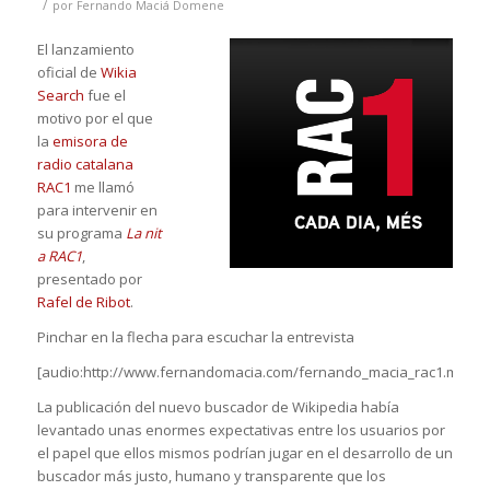
/
por
Fernando Maciá Domene
El lanzamiento
oficial de
Wikia
Search
fue el
motivo por el que
la
emisora de
radio catalana
RAC1
me llamó
para intervenir en
su programa
La nit
a RAC1
,
presentado por
Rafel de Ribot
.
Pinchar en la flecha para escuchar la entrevista
[audio:http://www.fernandomacia.com/fernando_macia_rac1.mp3]
La publicación del nuevo buscador de Wikipedia había
levantado unas enormes expectativas entre los usuarios por
el papel que ellos mismos podrían jugar en el desarrollo de un
buscador más justo, humano y transparente que los