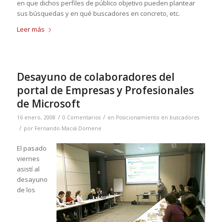
en que dichos perfiles de público objetivo pueden plantear
sus búsquedas y en qué buscadores en concreto, etc.
Leer más
Desayuno de colaboradores del
portal de Empresas y Profesionales
de Microsoft
/
/
16 enero, 2008
0 Comentarios
en
Posicionamiento en buscadores
/
por
Fernando Maciá Domene
El pasado
viernes
asistí al
desayuno
de los