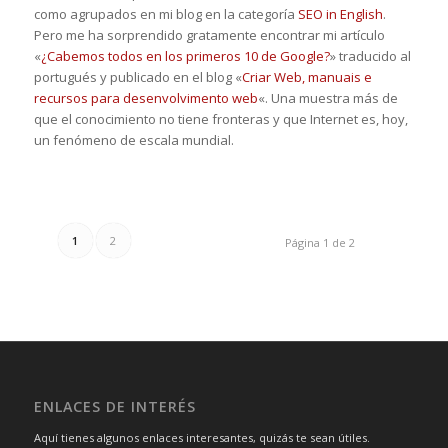
como agrupados en mi blog en la categoría
SEO in English
.
Pero me ha sorprendido gratamente encontrar mi artículo
«
¿Cabemos todos en los primeros 10 de Google?
» traducido al
portugués y publicado en el blog «
Criar Web, manuais e
recursos para desenvolvimento web
«. Una muestra más de
que el conocimiento no tiene fronteras y que Internet es, hoy,
un fenómeno de escala mundial.
1
2
Página 1 de 2
ENLACES DE INTERÉS
Aquí tienes algunos enlaces interesantes, quizás te sean útiles.