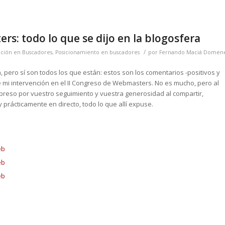
s: todo lo que se dijo en la blogosfera
/
ción en Buscadores
,
Posicionamiento en buscadores
por
Fernando Maciá Domen
pero sí son todos los que están: estos son los comentarios -positivos y
 mi intervención en el II Congreso de Webmasters. No es mucho, pero al
reso por vuestro seguimiento y vuestra generosidad al compartir,
y prácticamente en directo, todo lo que allí expuse.
eb
eb
eb