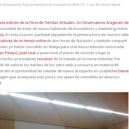
/
en Buscadores
,
Posicionamiento en buscadores
,
Web 2.0
por
Fernando Maciá
rta edición de la Feria de Tiendas Virtuales
del
Observatorio Aragonés de
portunidad de estar de nuevo hablando de buscadores y marketing online
ca
. En esta ocasión, participé impartiendo la primera hora de nuestro talle
adores de mi tienda online
de dos horas de duración, y también compartí
uien ya había coincidido en Walqa para una mesa redonda convocada
ez Pelayo
),
Juan Leal
a quien tuve el placer de conocer y bajo la
ha hecho un excelente
resumen
de lo tratado en la mesa redonda. Por
do de valorar los méritos de los sitios web a concurso en materia de
e dio la oportunidad de saludar de nuevo al experto en usabilidad
Danie
imagen que acompaña este post y con quien he coincidido en diversos
d.