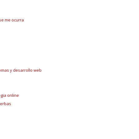
e se me ocurra
temas y desarrollo web
egia online
yerbas