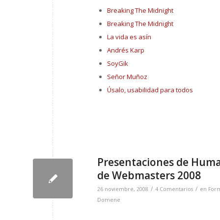
Breaking The Midnight
Breaking The Midnight
La vida es asín
Andrés Karp
SoyGik
Señor Muñoz
Úsalo, usabilidad para todos
Presentaciones de Huma
de Webmasters 2008
/
/
26 noviembre, 2008
4 Comentarios
en
Form
Domene