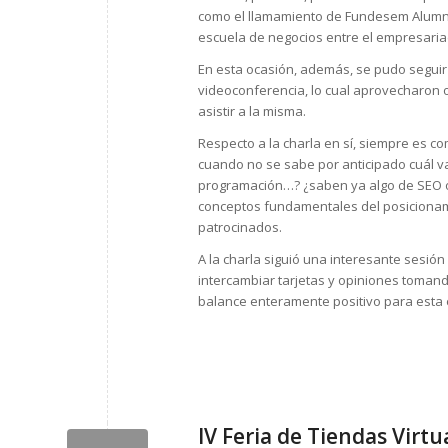
como el llamamiento de Fundesem Alumni
escuela de negocios entre el empresariad
En esta ocasión, además, se pudo segui
videoconferencia, lo cual aprovecharon
asistir a la misma.
Respecto a la charla en sí, siempre es 
cuando no se sabe por anticipado cuál va
programación…? ¿saben ya algo de SEO o
conceptos fundamentales del posicionami
patrocinados.
A la charla siguió una interesante sesi
intercambiar tarjetas y opiniones toman
balance enteramente positivo para esta e
IV Feria de Tiendas Virt