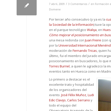
/
/
7 abril, 2009
3 Comentarios
en
Formación 
Domene
Por tercer año consecutivo (y ya es la
cua
la Sociedad de la Información
) tuve la o
en el parque tecnológico
Walqa
, en
Hues
Cómo mejorar el posicionamiento en busc
una mesa redonda con
Juan Freire
(con q
por la
Universidad Internacional Menénd
moderación de
Fernando Tricas
, quien 
último, fui el miembro del Jurado encarga
posicionamiento en buscadores, lo que m
Torres Burriel
, a quien le agradezco la 
eventos tanto en Huesca como en Madri
Lo primero a destacar es el
excelente trato y hospitalidad
de los organizadores del
evento.
José Félix Muñoz
,
Ludi
Edic Clavijo
,
Carlos Serrano
y
todo el equipo del
Observatorio Aragonés de la