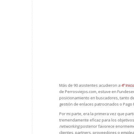
Más de 90 asistentes acudieron a
4º Inic
de Perrosviejos.com, estuve en Fundese
posicionamiento en buscadores, tanto de
gestión de enlaces patrocinados o Pago P
Por mi parte, era la primera vez que par
tremendamente eficaz para los objetivos
networking
posterior favorece enormeme
clientes, partners, proveedores o emple