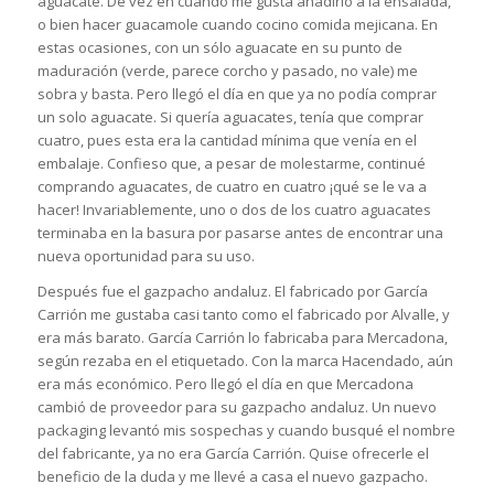
aguacate. De vez en cuando me gusta añadirlo a la ensalada,
o bien hacer guacamole cuando cocino comida mejicana. En
estas ocasiones, con un sólo aguacate en su punto de
maduración (verde, parece corcho y pasado, no vale) me
sobra y basta. Pero llegó el día en que ya no podía comprar
un solo aguacate. Si quería aguacates, tenía que comprar
cuatro, pues esta era la cantidad mínima que venía en el
embalaje. Confieso que, a pesar de molestarme, continué
comprando aguacates, de cuatro en cuatro ¡qué se le va a
hacer! Invariablemente, uno o dos de los cuatro aguacates
terminaba en la basura por pasarse antes de encontrar una
nueva oportunidad para su uso.
Después fue el gazpacho andaluz. El fabricado por García
Carrión me gustaba casi tanto como el fabricado por Alvalle, y
era más barato. García Carrión lo fabricaba para Mercadona,
según rezaba en el etiquetado. Con la marca Hacendado, aún
era más económico. Pero llegó el día en que Mercadona
cambió de proveedor para su gazpacho andaluz. Un nuevo
packaging levantó mis sospechas y cuando busqué el nombre
del fabricante, ya no era García Carrión. Quise ofrecerle el
beneficio de la duda y me llevé a casa el nuevo gazpacho.