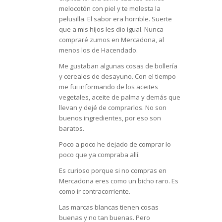
melocotón con piel y te molesta la
pelusilla. El sabor era horrible. Suerte
que a mis hijos les dio igual. Nunca
compraré zumos en Mercadona, al
menos los de Hacendado.
Me gustaban algunas cosas de bollería
y cereales de desayuno. Con el tiempo
me fui informando de los aceites
vegetales, aceite de palma y demás que
llevan y dejé de comprarlos. No son
buenos ingredientes, por eso son
baratos.
Poco a poco he dejado de comprar lo
poco que ya compraba allí.
Es curioso porque si no compras en
Mercadona eres como un bicho raro. Es
como ir contracorriente.
Las marcas blancas tienen cosas
buenas y no tan buenas. Pero