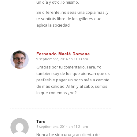
un día y otro, lo mismo.
Se diferente, no seas una copia mas, y
te sentirás libre de los grilletes que
aplica la sociedad.
Fernando Maciá Domene
9 septiembre, 2014 en 11:33 am
Dice:
Gracias por tu comentario, Tere. Yo
también soy de los que piensan que es
preferible pagar un poco más a cambio
de más calidad. Al fin y al cabo, somos
lo que comemos ¿no?
Tere
5 septiembre, 2014 en 11:21 am
Dice:
Nunca he sido una gran clienta de