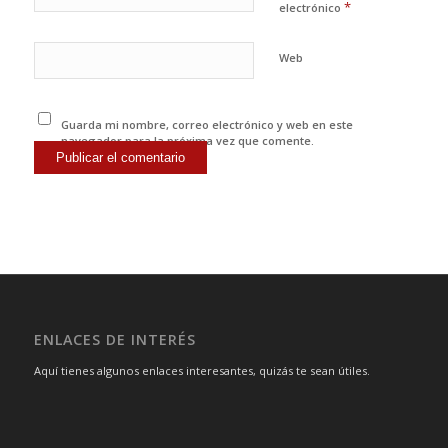
*
electrónico
Web
Guarda mi nombre, correo electrónico y web en este
navegador para la próxima vez que comente.
ENLACES DE INTERÉS
Aquí tienes algunos enlaces interesantes, quizás te sean útiles.