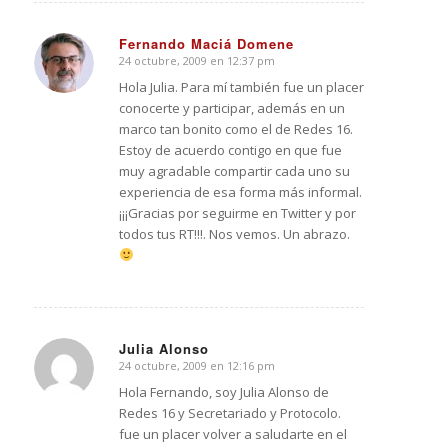
Fernando Maciá Domene
24 octubre, 2009 en 12:37 pm
Dice:
Hola Julia. Para mí también fue un placer
conocerte y participar, además en un
marco tan bonito como el de Redes 16.
Estoy de acuerdo contigo en que fue
muy agradable compartir cada uno su
experiencia de esa forma más informal.
¡¡¡Gracias por seguirme en Twitter y por
todos tus RT!!!. Nos vemos. Un abrazo.
Julia Alonso
24 octubre, 2009 en 12:16 pm
Dice:
Hola Fernando, soy Julia Alonso de
Redes 16 y Secretariado y Protocolo.
fue un placer volver a saludarte en el